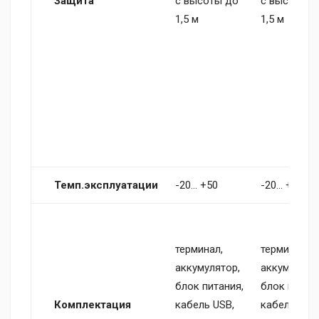
Защита
с высоты до
с высоты д
1,5 м
1,5 м
Темп.эксплуатации
-20… +50
-20… +50
терминал,
терминал,
аккумулятор,
аккумулято
блок питания,
блок питани
Комплектация
кабель USB,
кабель USB