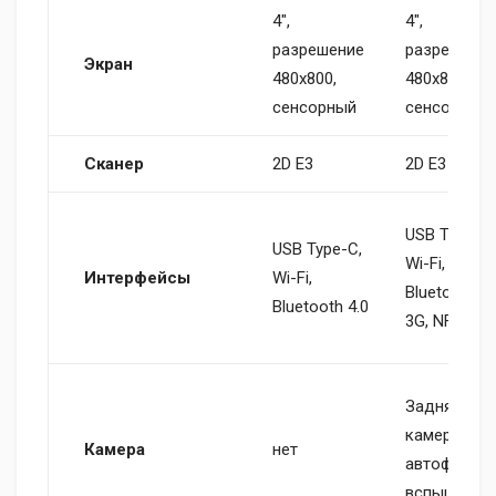
4",
4",
разрешение
разрешени
Экран
480х800,
480х800,
сенсорный
сенсорный
Сканер
2D E3
2D E3
USB Type-C,
USB Type-C,
Wi-Fi,
Интерфейсы
Wi-Fi,
Bluetooth 4.
Bluetooth 4.0
3G, NFC
Задняя
камера 5MП
Камера
нет
автофокус,
вспышка