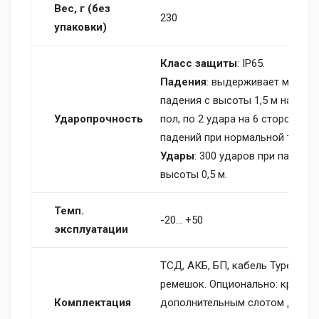
Вес, г (без
230
упаковки)
Класс защиты
: IP65.
Падения
: выдерживает много
падения с высоты 1,5 м на бет
Ударопрочность
пол, по 2 удара на 6 сторон, все
падений при нормальной темпер
Удары
: 300 ударов при падении
высоты 0,5 м.
Темп.
-20… +50
эксплуатации
ТСД, АКБ, БП, кабель Type C — U
ремешок. Опционально: кредл с
Комплектация
дополнительным слотом для А