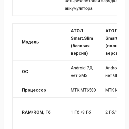
четырехслотовая зарядка для
аккумулятора.
АТОЛ
АТОЛ
Smart.Slim
Smart.Slim
Модель
(базовая
(полная
версия)
версия)
Android 7,0,
Android 7,0,
ОС
нет GMS
нет GMS
Процессор
MTK MT6580
MTK MT658
RAM/ROM, Гб
1 Гб /8 Гб
2 Гб/16 ГБ