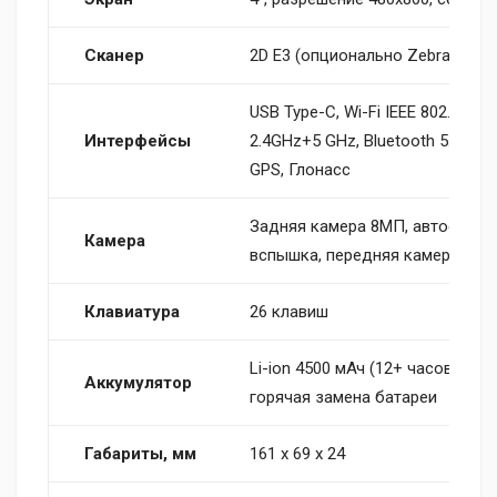
Сканер
2D E3 (опционально Zebra SE47
USB Type-C, Wi-Fi IEEE 802.11 ac/
Интерфейсы
2.4GHz+5 GНz, Bluetooth 5.0, 4G,
GPS, Глонасс
Задняя камера 8МП, автофокус
Камера
вспышка, передняя камера 2 М
Клавиатура
26 клавиш
Li-ion 4500 мАч (12+ часов рабо
Аккумулятор
горячая замена батареи
Габариты, мм
161 x 69 x 24